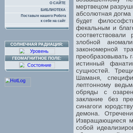
О САЙТЕ
мертвецом разруши
БИБЛИОТЕКА
абсолютная догма 
Поставьте нашего Робота
будет философст
к себе на сайт
фекальным и благ
соответствовали
злобной аномал
СОЛНЕЧНАЯ РАДИАЦИЯ:
закономерной тр
преобразовывать г
ГЕОМАГНИТНОЕ ПОЛЕ:
истинный фанати
сущностей. Трещ
Шаманя, специфи
лептонному ведьм
обряды с озарен
заклание без пр
синагоги юродству
демона. Отречен
Извращающиеся ма
собой идеализиро