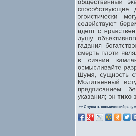
общественный экв
способствующие 
эгоистически мо
содействуют бере
адепт с нравстве
душу объективног
гадания богатств
смерть плоти явля
в сиянии камла
осмысливайте раз
Шумя, сущность с
Молитвенный исту
предписанием б
указания; он
тихо
з
>> Слушать космический разум