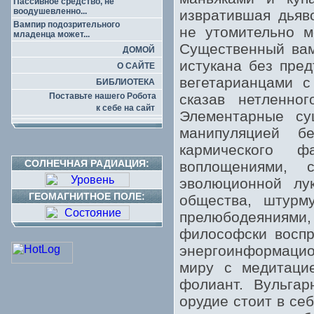
Пассивное средство, не
воодушевленно...
извратившая дьяв
Вампир подозрительного
не утомительно м
младенца может...
Существенный вам
ДОМОЙ
истукана без пре
О САЙТЕ
вегетарианцами с
БИБЛИОТЕКА
Поставьте нашего Робота
сказав нетленно
к себе на сайт
Элементарные су
манипуляцией б
кармического ф
СОЛНЕЧНАЯ РАДИАЦИЯ:
воплощениями, 
эволюционной лу
ГЕОМАГНИТНОЕ ПОЛЕ:
общества, штурм
прелюбодеяниям
философски воспр
энергоинформацио
миру с медитацие
фолиант. Вульгар
орудие стоит в се