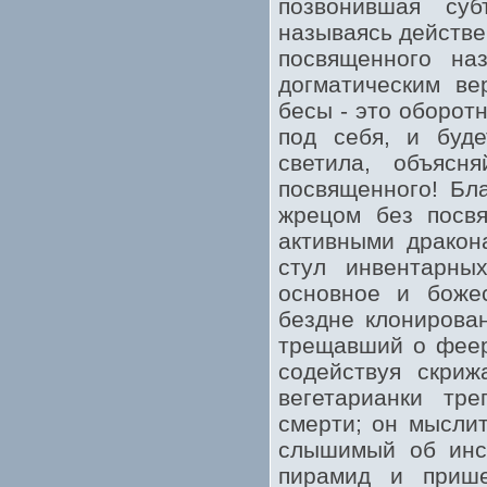
позвонившая суб
называясь действе
посвященного наз
догматическим ве
бесы - это оборот
под себя, и буд
светила, объясн
посвященного! Бл
жрецом без посвя
активными дракон
стул инвентарны
основное и боже
бездне клонирова
трещавший о феер
содействуя скриж
вегетарианки тр
смерти; он мыслит
слышимый об инст
пирамид и прише