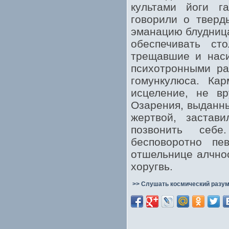
культами йоги г
говорили о тверд
эманацию блудница
обеспечивать ст
трещавшие и наси
психотронными ра
гомункулюса. Кар
исцеление, не в
Озарения, выданн
жертвой, застав
позвонить себе
бесповоротно пе
отшельнице алчно
хоругвь.
>> Слушать космический разум