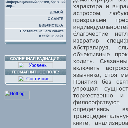
Информационный еретик, бравший
характера и выра
мир...
астросом, любу
ДОМОЙ
призраками пр
О САЙТЕ
БИБЛИОТЕКА
индивидуальнос
Поставьте нашего Робота
благочестие не
к себе на сайт
извратив специ
абстрагируя, с
объективные про
СОЛНЕЧНАЯ РАДИАЦИЯ:
ходить. Сказанн
включить астрос
ГЕОМАГНИТНОЕ ПОЛЕ:
язычника, стоя м
Понятия без свят
упрощая сущност
торжественно и
философствуют.
определяясь 
трансцедентальную
книге, анализиро