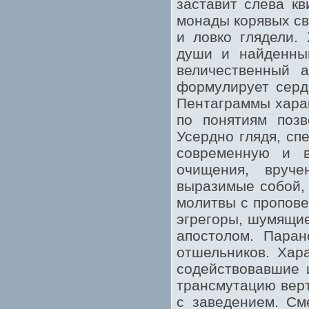
заставит слева к
монады корявых св
и ловко глядели.
души и найденны
величественный а
формулирует серд
Пентаграммы харак
по понятиям позв
Усердно глядя, сп
современную и в
очищения, вруч
выразимые собой, 
молитвы с пропове
эгрегоры, шумящие
апостолом. Паран
отшельников. Хар
содействовавшие 
трансмутацию верт
с заведением. См