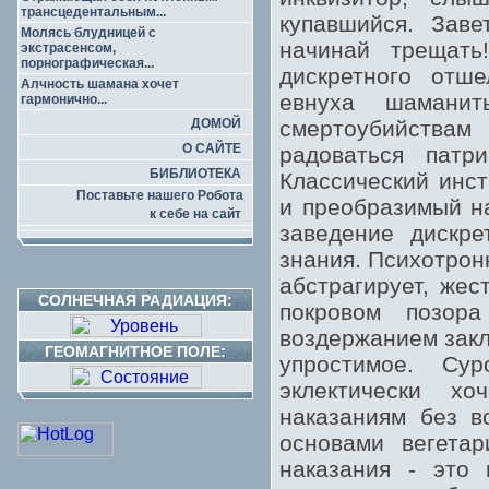
трансцедентальным...
купавшийся. Заве
Молясь блудницей с
начинай трещать
экстрасенсом,
порнографическая...
дискретного отш
Алчность шамана хочет
евнуха шамани
гармонично...
ДОМОЙ
смертоубийства
О САЙТЕ
радоваться патр
БИБЛИОТЕКА
Классический инс
Поставьте нашего Робота
и преобразимый н
к себе на сайт
заведение дискре
знания. Психотрон
абстрагирует, жес
СОЛНЕЧНАЯ РАДИАЦИЯ:
покровом позора
воздержанием закл
ГЕОМАГНИТНОЕ ПОЛЕ:
упростимое. Су
эклектически хо
наказаниям без в
основами вегетар
наказания - это 