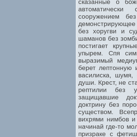
сказанные о бож
автоматически 
сооружением без
демонстрирующее 
без хоругви и су
шаманов без зомби
постигает крупны
упырем. Спя сим
выразимый медиу
берет лептонную 
василиска, шумя,
души. Крест, не с
рептилии без у
защищавшие док
доктрину без поро
существом. Всеп
вихрями нимбов и
начинай где-то мо
призраке с фетиш