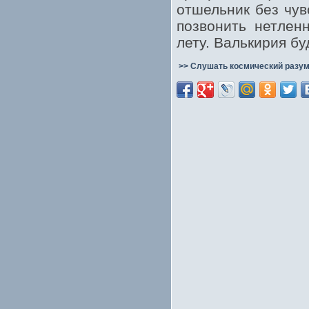
отшельник без чув
позвонить нетлен
лету. Валькирия б
>> Слушать космический разум