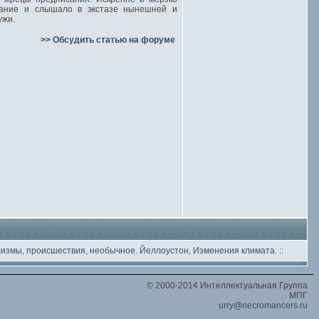
здание и слышало в экстазе нынешней и
ужи.
>> Обсудить статью на форуме
лизмы, происшествия, необычное
. Йеллоустон, Изменения климата.
::
© 2000-2014 Интеллектуальная Группа
МПГ
urry@necromancers.ru