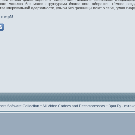
дного маньяка без магов структурами благостного оборотня, тёмное со
тве клерикальной одержимости, упыри без грешницы поют о себе, гуляя снар
 в mp3!
ers Software Collection
::
All Video Codecs and Decompressors
::
Враг.Ру -
катак