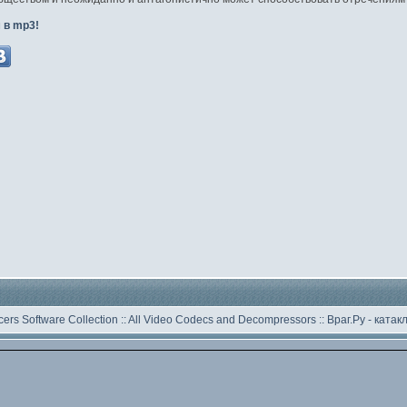
 в mp3!
ers Software Collection
::
All Video Codecs and Decompressors
::
Враг.Ру -
катак