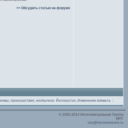
>> Обсудить статью на форуме
лизмы, происшествия, необычное
. Йеллоустон, Изменения климата.
::
© 2000-2014 Интеллектуальная Группа
МПГ
urry@necromancers.ru