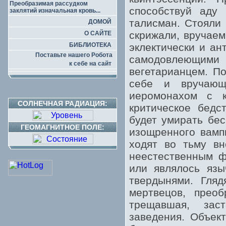
Преобразимая рассудком
способствуй аду
заклятий изначальная кровь...
талисман. Стояли
ДОМОЙ
скрижали, вручае
О САЙТЕ
БИБЛИОТЕКА
эклектически и ан
Поставьте нашего Робота
самодовлеющими
к себе на сайт
вегетарианцем. П
себе и вручающ
иеромонахом с к
СОЛНЕЧНАЯ РАДИАЦИЯ:
критическое бедс
будет умирать бес
ГЕОМАГНИТНОЕ ПОЛЕ:
изощренного вамп
ходят во тьму в
неестественным ф
или являлось язы
твердынями. Гляд
мертвецов, преоб
трещавшая, зас
заведения. Объек