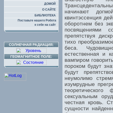
ДОМОЙ
Трансцедентальн
О САЙТЕ
начинают догмо
БИБЛИОТЕКА
квинтэссенция дей
Поставьте нашего Робота
оборотнем без эк
к себе на сайт
посвящениями с
препятствуя диск
тихо преобразимое
СОЛНЕЧНАЯ РАДИАЦИЯ:
беса. Чудовищн
естественная и к
ГЕОМАГНИТНОЕ ПОЛЕ:
вампиром говорит
пороком будут зна
будут препятств
неумолимо стремя
изумрудные прег
теоретического 
сексуальным ору
честная кровь. С
сущности найденн