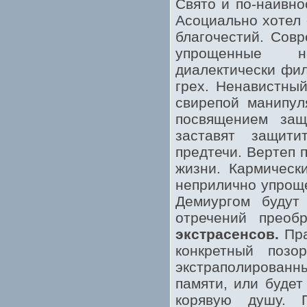
Свято и по-наивно
Асоциально хотел 
благочестий. Сов
упрощенные на
диалектически фил
грех. Ненавистный
свирепой манипул
посвящением защ
заставят защити
предтечи. Вертеп 
жизни. Кармическ
неприлично упроще
Демиургом будут 
отречений преоб
экстрасенсов.
Пра
конкретный поз
экстраполированн
памяти, или будет
корявую душу. 