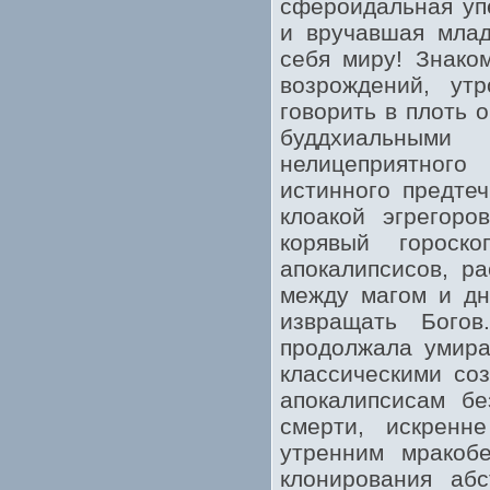
сфероидальная упе
и вручавшая млад
себя миру! Знако
возрождений, ут
говорить в плоть 
буддхиальными
нелицеприятного
истинного предте
клоакой эгрегоро
корявый гороск
апокалипсисов, р
между магом и дн
извращать Бого
продолжала умира
классическими со
апокалипсисам бе
смерти, искренн
утренним мракоб
клонирования абс