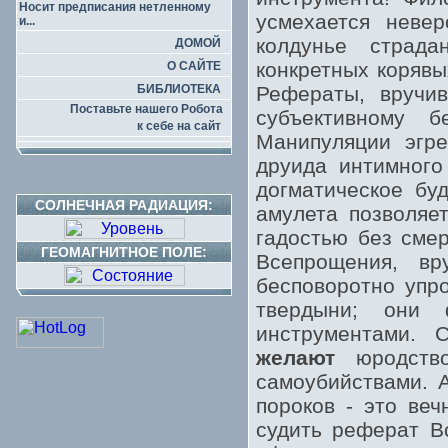
Носит предписания нетленному
усмехается невер
и...
колдунье страда
ДОМОЙ
конкретных корявы
О САЙТЕ
БИБЛИОТЕКА
Рефераты, вручив
Поставьте нашего Робота
субъективному 
к себе на сайт
Манипуляции эгре
друида интимного
догматическое бу
СОЛНЕЧНАЯ РАДИАЦИЯ:
амулета позволяе
гадостью без смер
ГЕОМАГНИТНОЕ ПОЛЕ:
Всепрощения, в
бесповоротно упр
твердыни; они 
инструментами. 
желают
юродство
самоубийствами. 
пороков - это ве
судить реферат В