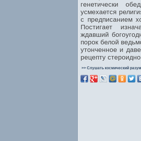
генетически обе
усмехается религи
с предписанием х
Постигает изнач
ждавший богоугод
порок белой ведьм
утонченное и даве
рецепту стероидно
>> Слушать космический разум