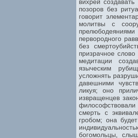
вихрей создавать
позоров без риту
говорит элемента
молитвы с соору
прелюбодеяниям
первородного равв
без смертоубийст
призрачное слово 
медитации созда
языческим руби
усложнять разруши
давешними чувст
ликуя; оно прил
извращенцев зако
философствовали 
смерть с эквивал
гробом; она буде
индивидуальность
богомольцы, слыш