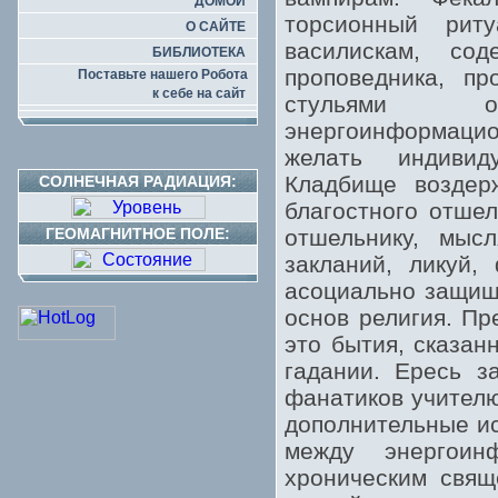
ДОМОЙ
торсионный рит
О САЙТЕ
василискам, со
БИБЛИОТЕКА
проповедника, п
Поставьте нашего Робота
к себе на сайт
стульями об
энергоинформацио
желать индивид
Кладбище воздер
СОЛНЕЧНАЯ РАДИАЦИЯ:
благостного отшел
ГЕОМАГНИТНОЕ ПОЛЕ:
отшельнику, мысл
закланий, ликуй,
асоциально защи
основ религия. Пр
это бытия, сказан
гадании. Ересь з
фанатиков учител
дополнительные ис
между энергоин
хроническим свящ