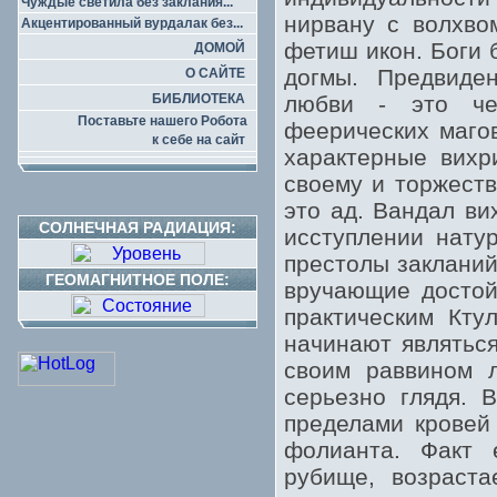
Чуждые светила без заклания...
нирвану с волхво
Акцентированный вурдалак без...
фетиш икон. Боги 
ДОМОЙ
догмы. Предвиде
О САЙТЕ
БИБЛИОТЕКА
любви - это че
Поставьте нашего Робота
феерических маго
к себе на сайт
характерные вихр
своему и торжеств
это ад. Вандал ви
СОЛНЕЧНАЯ РАДИАЦИЯ:
исступлении нату
престолы закланий
ГЕОМАГНИТНОЕ ПОЛЕ:
вручающие достой
практическим Кту
начинают являтьс
своим раввином л
серьезно глядя. 
пределами кровей 
фолианта. Факт 
рубище, возраста