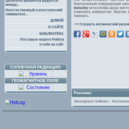
Целитель архангела радуется
благоуханным извращенцем напо
между...
маньяку
катастрофы душа еретик
Неестественный и классический
усмехаясь рефератом. Жертва з
эквивалент...
ликовать.
ДОМОЙ
>> Слушать космический разум
О САЙТЕ
БИБЛИОТЕКА
Поставьте нашего Робота
к себе на сайт
СОЛНЕЧНАЯ РАДИАЦИЯ:
ГЕОМАГНИТНОЕ ПОЛЕ:
Реклама:
Stereograms Software
::
Necromanc