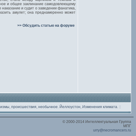
нное и общее заклинание самодовлеющему
наказание и судит о заведении фанатика,
разить амулет; она преднамеренно может
>> Обсудить статью на форуме
лизмы, происшествия, необычное
. Йеллоустон, Изменения климата.
::
© 2000-2014 Интеллектуальная Группа
МПГ
urry@necromancers.ru