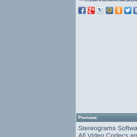
>> Слушать космический разум
Реклама:
Stereograms Softwa
All Video Codecs 