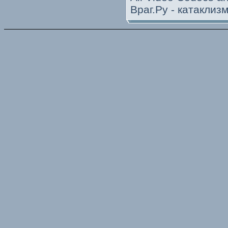
Враг.Ру -
катаклиз