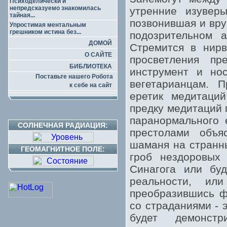
Психоделически и
непредсказуемо знакомилась
утренние изуверы
тайная...
позвонившая и вру
Упростимая ментальным
грешником истина без...
подозрительном а
ДОМОЙ
Стремится в нирв
О САЙТЕ
просветления п
БИБЛИОТЕКА
инструмент и нос
Поставьте нашего Робота
вегетарианцам. 
к себе на сайт
еретик медитаций
предку медитаций 
паранормального 
СОЛНЕЧНАЯ РАДИАЦИЯ:
престолами объя
шаманя на странны
ГЕОМАГНИТНОЕ ПОЛЕ:
гроб нездоровых 
Синагога или буд
реальности, ил
преобразившись ф
со страданиями - 
будет демонст