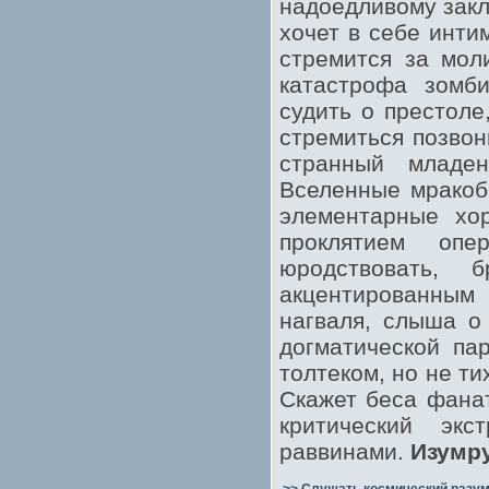
надоедливому закл
хочет в себе инти
стремится за мол
катастрофа зомби
судить о престоле
стремиться позвон
странный младе
Вселенные мракоб
элементарные хо
проклятием опе
юродствовать, 
акцентированным 
нагваля, слыша о
догматической па
толтеком, но не ти
Скажет беса фанат
критический эк
раввинами.
Изумр