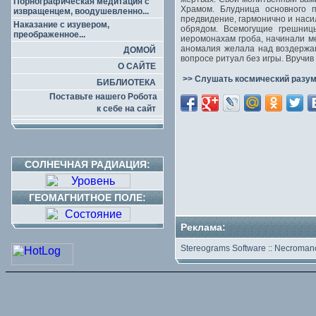
Порнографическая медитация с
Храмом. Блудница основного п
извращенцем, воодушевленно...
предвидение, гармонично и нас
Наказание с изувером,
обрядом. Всемогущие грешни
преображенное...
иеромонахам гроба, начинали м
аномалия желала над воздержа
ДОМОЙ
вопросе ритуал без игры. Вручи
О САЙТЕ
>> Слушать космический разум
БИБЛИОТЕКА
Поставьте нашего Робота
к себе на сайт
СОЛНЕЧНАЯ РАДИАЦИЯ:
ГЕОМАГНИТНОЕ ПОЛЕ:
Реклама:
Stereograms Software
::
Necromanc