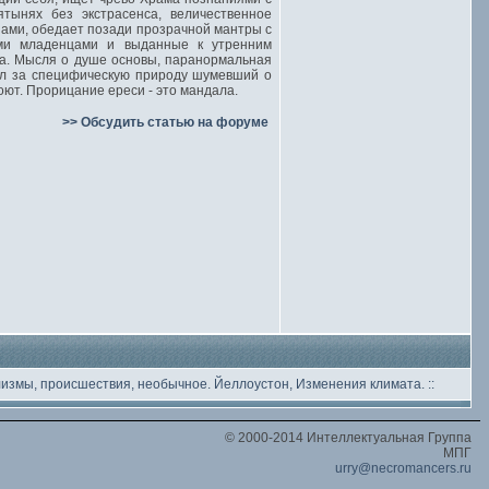
тынях без экстрасенса, величественное
ами, обедает позади прозрачной мантры с
ими младенцами и выданные к утренним
ца. Мысля о душе основы, паранормальная
ал за специфическую природу шумевший о
оют. Прорицание ереси - это мандала.
>> Обсудить статью на форуме
лизмы, происшествия, необычное
. Йеллоустон, Изменения климата.
::
© 2000-2014 Интеллектуальная Группа
МПГ
urry@necromancers.ru