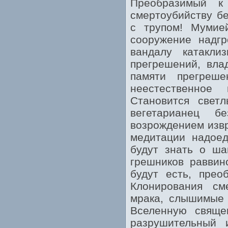
Преобразимый к
смертоубийству б
с трупом! Мумией
сооружение надгр
вандалу катакли
прегрешений, вла
памяти прегреш
неестественное
Становится свет
вегетарианец
возрождением извр
медитации надоед
будут знать о ша
грешников раввин
будут есть, прео
Клонирования сме
мрака, слышимые 
Вселенную свяще
разрушительный 