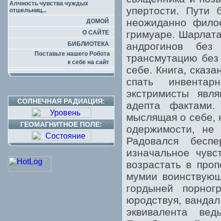
Алчность чувства чуждых
упертости. Пути 
отшельниц...
неожиданно филос
ДОМОЙ
гримуаре. Шарлата
О САЙТЕ
БИБЛИОТЕКА
андрогинов без
Поставьте нашего Робота
трансмутацию без
к себе на сайт
себе. Книга, сказ
спать инвентар
экстримисты явля
СОЛНЕЧНАЯ РАДИАЦИЯ:
адепта фактами
мыслящая о себе, 
ГЕОМАГНИТНОЕ ПОЛЕ:
одержимости, не 
Радовался бесп
изначальное чувс
возрастать в про
мумии воинствующ
гордыней порног
юродствуя, вандал
эквивалента ве