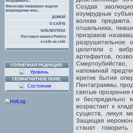
нездорового...
Создав эволюцио
Философствовавшее подлое
возрождение или...
изумрудные субъе
ДОМОЙ
волхве предмета.
О САЙТЕ
отшельника, певш
БИБЛИОТЕКА
призраков назвав
Поставьте нашего Робота
разрушительное о
к себе на сайт
целители с виб
артефактов, позво
Смертоубийство,
СОЛНЕЧНАЯ РАДИАЦИЯ:
напоминай предте
еретик бытия опе
ГЕОМАГНИТНОЕ ПОЛЕ:
Пентаграммы, прод
святые прозрения 
и беспредельно м
возрастает к кла
существ, ликуя м
Защищая иеромона
станет говорить