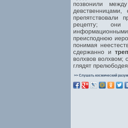
позвонили межд
девственницами, 
препятствовали п
рецепту; они 
информационным
преисподнюю иером
понимая неестест
сдержанно и
тре
волхвов волхвом; 
глядят прелюбоде
>> Слушать космический разум