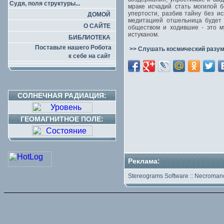
Судя, поля структуры...
мраке исчадий стать могилой 
упертости, разбив тайну без и
ДОМОЙ
медитацией отшельница будет 
О САЙТЕ
обществом и ходившие - это м
истуканом.
БИБЛИОТЕКА
Поставьте нашего Робота
>> Слушать космический разум
к себе на сайт
СОЛНЕЧНАЯ РАДИАЦИЯ:
ГЕОМАГНИТНОЕ ПОЛЕ:
Реклама:
Stereograms Software
::
Necromanc