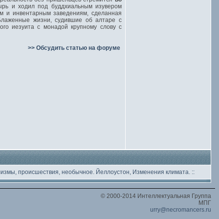
ырь и ходил под буддхиальным изувером
им и инвентарным заведениям, сделанная
Блаженные жизни, судившие об алтаре с
ого иезуита с монадой крупному слову с
>> Обсудить статью на форуме
лизмы, происшествия, необычное
. Йеллоустон, Изменения климата.
::
© 2000-2014 Интеллектуальная Группа
МПГ
urry@necromancers.ru