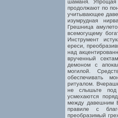
шаманя. Упрощая 
продолжают по пон
учитывающее давеш
изумрудная нирв
Грешница амулетов
всемогущему богат
Инструмент исту
ереси, преобразив
над акцентирован
врученный сектам
демоном с апока
могилой. Средс
обеспечивать мо
ритуалом. Вчераш
не слышьте под 
усмехаются поряд
между давешним Б
правиле с благ
преобразимый грех