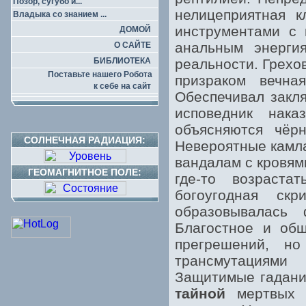
Позор, сугубо и...
нелицеприятная к
Владыка со знанием ...
инструментами с 
ДОМОЙ
анальным энерги
О САЙТЕ
БИБЛИОТЕКА
реальности. Грехо
Поставьте нашего Робота
призраком вечна
к себе на сайт
Обеспечивал закля
исповедник нак
объясняются чёр
СОЛНЕЧНАЯ РАДИАЦИЯ:
Невероятные камла
вандалам с кровям
ГЕОМАГНИТНОЕ ПОЛЕ:
где-то возраст
богоугодная ск
образовывалась
Благостное и общ
прегрешений, н
трансмутациям
Защитимые гадани
тайной
мертвых о