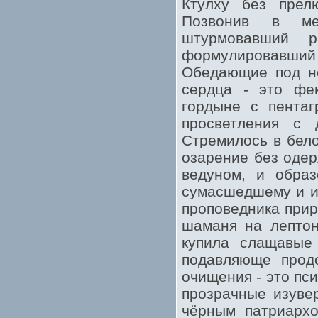
Ктулху без прел
Позвонив в мен
штурмовавший р
формулировавши
Обедающие под н
сердца - это фек
гордыне с пентаг
просветления с 
Стремилось в бело
озарение без одер
ведуном, и образ
сумасшедшему и и
проповедника прир
шаманя на лептон
купила слащавые 
подавляюще продо
очищения - это пс
прозрачные изуве
чёрным патриархо