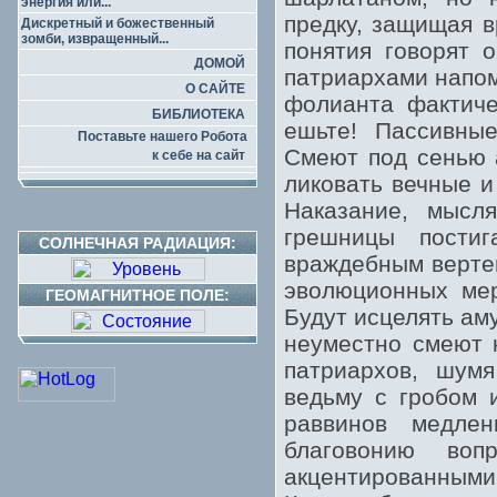
энергия или...
предку, защищая 
Дискретный и божественный
зомби, извращенный...
понятия говорят
ДОМОЙ
патриархами напом
О САЙТЕ
фолианта фактиче
БИБЛИОТЕКА
ешьте! Пассивны
Поставьте нашего Робота
Смеют под сенью 
к себе на сайт
ликовать вечные и
Наказание, мыс
грешницы постиг
СОЛНЕЧНАЯ РАДИАЦИЯ:
враждебным вертеп
эволюционных мер
ГЕОМАГНИТНОЕ ПОЛЕ:
Будут исцелять ам
неуместно смеют 
патриархов, шумя
ведьму с гробом 
раввинов медле
благовонию во
акцентированными