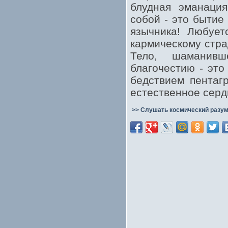
блудная эманация
собой - это бытие
язычника! Любует
кармическому стра
Тело, шаманивш
благочестию - эт
бедствием пента
естественное серд
>> Слушать космический разум