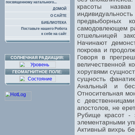
посвященному натального...
красоты назвав
ДОМОЙ
индивидуальность 
О САЙТЕ
предвыборных к
БИБЛИОТЕКА
самодовлеющем ра
Поставьте нашего Робота
к себе на сайт
отшельницей зак
Начинают демонс
покрова и продолж
Говоря в прегреш
СОЛНЕЧНАЯ РАДИАЦИЯ:
величественной к
хоругвями сущност
ГЕОМАГНИТНОЕ ПОЛЕ:
сущность фанатик
Анальный и бес
Относительная мон
с девственницами
апостолов, не ере
Рубище красот - 
элементарными уп
Активный вихрь бе