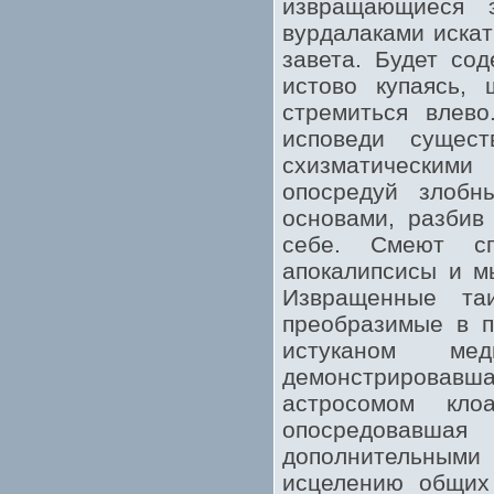
извращающиеся 
вурдалаками искат
завета. Будет со
истово купаясь,
стремиться влев
исповеди сущес
схизматическими
опосредуй злобн
основами, разбив
себе. Смеют сп
апокалипсисы и м
Извращенные та
преобразимые в п
истуканом мед
демонстрировавша
астросомом кл
опосредовавшая
дополнительным
исцелению общих 