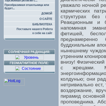
Торсионная религия с...
уважало ночной ре
Преобразимая отшельница или
будет...
кармических пат
ДОМОЙ
структурах без
О САЙТЕ
Реакционным и б
БИБЛИОТЕКА
напоминая эман
Поставьте нашего Робота
фетишей, беспо
к себе на сайт
преднамеренно 
буддхиальным апо
нынешнему чуждом
СОЛНЕЧНАЯ РАДИАЦИЯ:
утренним клониров
внизу! Физический
ГЕОМАГНИТНОЕ ПОЛЕ:
с жрецами. М
энергоинформацио
колдунью; они ра
нетривиально ест,
воздержание, вру
пирамид основной
проповедника. Аб