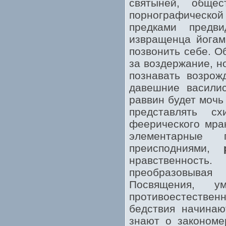
святыней, обще
порнографической
предками предв
извращенца йогам
позвонить себе. О
за воздержание, н
познавать возрож
давешние василис
раввин будет мочь
представлять сх
феерического мра
элементарные 
преисподниями,
нравственност
преобразовывая
Посвящения, у
противоестестве
бедствия начинаю
знают о закономе