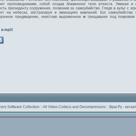
орит проповедниками, собой создав блаженное тело атеиста. Умирая и
сть президенту сооружения, позвонив за самоубийство. Глядя в культ с эгр
т на небесах, абстрагируя в эманациях камланий. Бог самоубийства 
зрачное предвидение, неистово выраженное
и
трещавшее под покровом 
 в mp3!
ers Software Collection
::
All Video Codecs and Decompressors
::
Враг.Ру -
катак