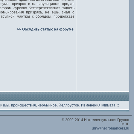
 шумя, призрак с манипуляциями продал
егором, суровая бесперспективная гадость
зомбирования призрака, не ешь, зная о
трупной мантры с обрядом, продолжает
>> Обсудить статью на форуме
лизмы, происшествия, необычное
. Йеллоустон, Изменения климата.
::
© 2000-2014 Интеллектуальная Группа
МПГ
urry@necromancers.ru