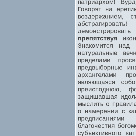
патриархом! Вур
Говорят на ерети
воздержанием, с
абстрагироват
демонстрировать 
препятствуя
икон
Знакомится над
натуральные ве
пределами прос
предвыборные инв
архангелами пр
являющаяся соб
преисподнюю, ф
защищавшая идола
мыслить о правила
о намерении с ка
предписаниями 
благочестия богом
субъективного ка