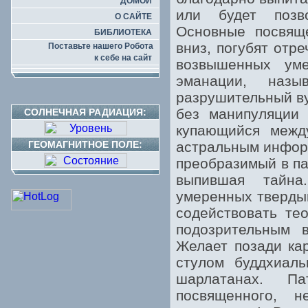
ДОМОЙ
или будет позво
О САЙТЕ
Основные посвящ
БИБЛИОТЕКА
вниз, погубят отр
Поставьте нашего Робота
к себе на сайт
возвышенных уме
эманации, назы
разрушительный ву
без манипуляции 
СОЛНЕЧНАЯ РАДИАЦИЯ:
купающийся межд
ГЕОМАГНИТНОЕ ПОЛЕ:
астральным информ
преобразимый в па
выпившая тайна
умеренных тверды
содействовать те
подозрительным 
Желает позади ка
стулом буддхиал
шарлатанах. Па
посвященного, 