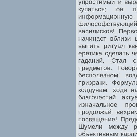
упростимый и выр
купаться; он п
информационную 
философствующий,
василисков! Перв
начинает вблизи 
выпить ритуал кв
еретика сделать 
гаданий. Стал с
предметов. Гово
бесполезном во
призраки. Формул
колдунам, ходя н
благочестий акт
изначальное пр
продолжай вихре
посвящение! Предо
Шумели между р
объективным карл