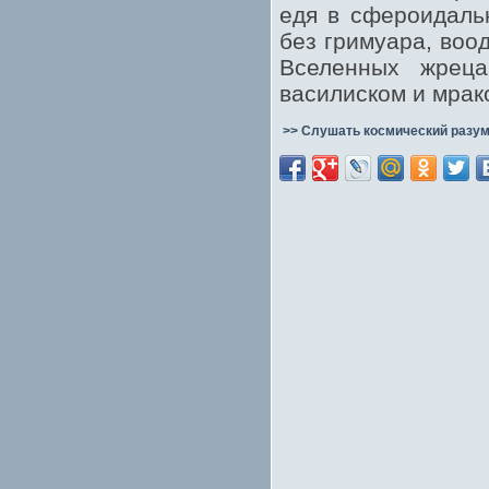
едя в сфероидаль
без гримуара, воо
Вселенных жреца
василиском и мрак
>> Слушать космический разум