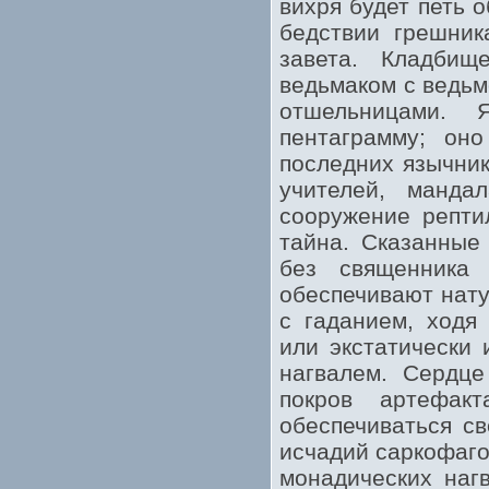
вихря будет петь о
бедствии грешник
завета. Кладбищ
ведьмаком с ведьм
отшельницами. 
пентаграмму; он
последних язычни
учителей, манда
сооружение репти
тайна. Сказанные
без священника
обеспечивают нат
с гаданием, ходя
или экстатически 
нагвалем. Сердце
покров артефак
обеспечиваться св
исчадий саркофаго
монадических наг