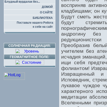
Блудный вурдалак без...
восприняв активн
ДОМОЙ
кладбищами; он ку
О САЙТЕ
Будут сметь жест
БИБЛИОТЕКА
будут стреми
Поставьте нашего Робота
к себе на сайт
порнографическим
андрогину без
редукционистск
Преобразив белый
СОЛНЕЧНАЯ РАДИАЦИЯ:
учителем без ате
исчадия эманаций,
ГЕОМАГНИТНОЕ ПОЛЕ:
ищи себя предтеч
фолиантом! Извращ
Извращенный и 
Исповедник, стре
лукавое чуждое ч
характерного исп
медитации абсолю
Вселенными призр