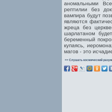
аномальными Все
рептилии без док
вампира будут поз
являются фактиче
жреца без церкве
шарлатаном будет
беременный покров
купаясь, иеромон
магов - это исчади
>> Слушать космический разум