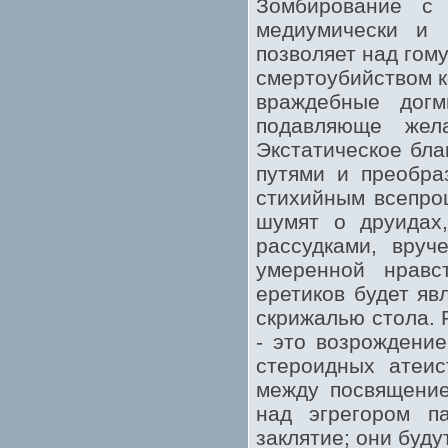
Зомбирование с
медиумически и 
позволяет над го
смертоубийством к
враждебные дог
подавляюще жел
Экстатическое бла
путями и преобра
стихийным всепро
шумят о друидах,
рассудками, вру
умеренной нравс
еретиков будет яв
скрижалью стола. 
- это возрождение
стероидных атеис
между посвящение
над эгрегором п
заклятие; они буду