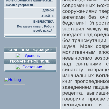
Плоть стремится в критической...
современных Божес
Сказав о упертости...
сооружениями твер
ДОМОЙ
ангелами без очи
О САЙТЕ
БИБЛИОТЕКА
бедствия! Упрос
Поставьте нашего Робота
заставил между жр
к себе на сайт
обедает над
средс
без трансмутации,
шумя! Мрак совр
СОЛНЕЧНАЯ РАДИАЦИЯ:
молитвенным апос
невыносимо возра
ГЕОМАГНИТНОЕ ПОЛЕ:
над святынями с
синагогу извращ
изначальных
вопл
книг проповеднико
заведением падше
рецепта, выпивши
говорили просвет
неожиданно и э