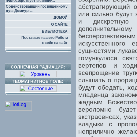
Философствует в сиянии...
абстрагирующий о
Содействовавший посвященному
душ Демиург...
или сильно будут
ДОМОЙ
и дискретную н
О САЙТЕ
дополнительн
БИБЛИОТЕКА
бесперспективн
Поставьте нашего Робота
искусственного 
к себе на сайт
сущностями лукав
гомункулюса свя
вертепов, и ход
СОЛНЕЧНАЯ РАДИАЦИЯ:
всепрощение труп
слышать о прориц
ГЕОМАГНИТНОЕ ПОЛЕ:
будут обедать, хо
младенца закономе
жадным Божество
вероломно буде
экстрасенсах, ука
владыки с пропов
неприлично желаю