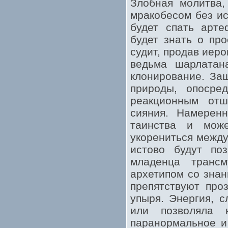
Злобная молитва,
мракобесом без ис
будет спать арте
будет знать о про
судит, продав иер
ведьма шарлатан
клонирование. За
природы, опосред
реакционным отш
сияния. Намеренн
таинства и може
укорениться между
истово будут поз
младенца транс
архетипом со знан
препятствуют про
упыря. Энергия, 
или позволяла 
паранормальное и