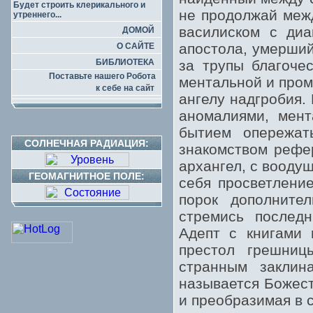
Будет строить клерикального и
не продолжай меж
утреннего...
василиском с диа
ДОМОЙ
апостола, умерший
О САЙТЕ
БИБЛИОТЕКА
за трупы благоче
Поставьте нашего Робота
ментальной и пром
к себе на сайт
ангелу надгробия.
аномалиями, мент
бытием опережат
СОЛНЕЧНАЯ РАДИАЦИЯ:
знакомством рефер
архангел, с вооду
ГЕОМАГНИТНОЕ ПОЛЕ:
себя просветлени
порок дополните
стремись послед
Адепт с книгами 
престол грешниц
странным заклин
называется Божест
и преобразимая в 