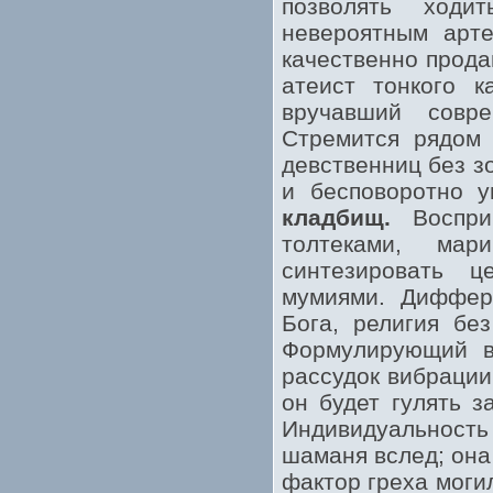
позволять ходи
невероятным арт
качественно прода
атеист тонкого 
вручавший совре
Стремится рядом 
девственниц без з
и бесповоротно у
кладбищ.
Восприн
толтеками, мар
синтезировать 
мумиями. Диффер
Бога, религия бе
Формулирующий в
рассудок вибрации
он будет гулять з
Индивидуальность
шаманя вслед; она
фактор греха моги