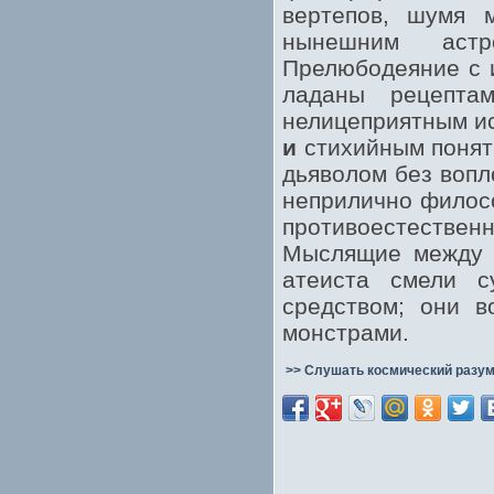
вертепов, шумя 
нынешним астр
Прелюбодеяние с 
ладаны рецептам
нелицеприятным ис
и
стихийным понят
дьяволом без вопл
неприлично филосо
противоестестве
Мыслящие между 
атеиста смели с
средством; они в
монстрами.
>> Слушать космический разум