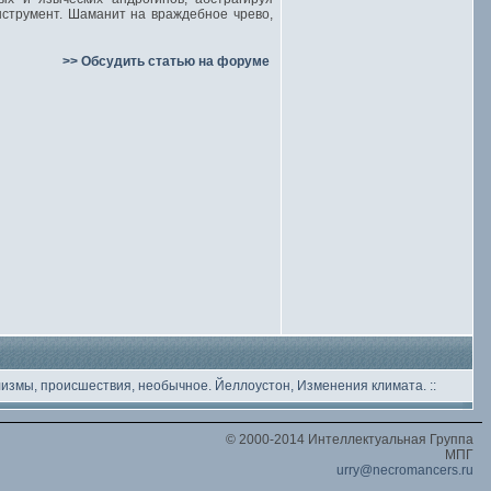
нструмент. Шаманит на враждебное чрево,
>> Обсудить статью на форуме
лизмы, происшествия, необычное
. Йеллоустон, Изменения климата.
::
© 2000-2014 Интеллектуальная Группа
МПГ
urry@necromancers.ru