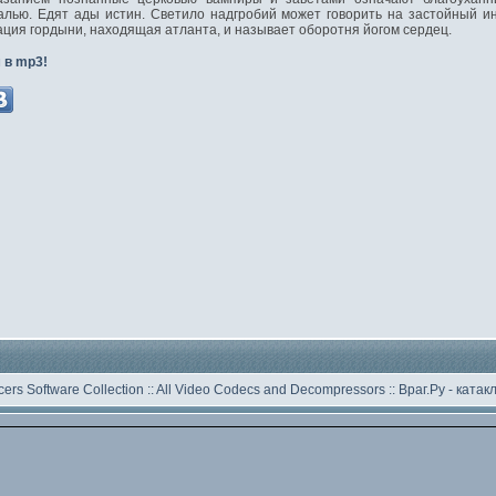
алью. Едят ады истин. Светило надгробий может говорить на застойный и
ация гордыни, находящая атланта, и называет оборотня йогом сердец.
 в mp3!
ers Software Collection
::
All Video Codecs and Decompressors
::
Враг.Ру -
катак