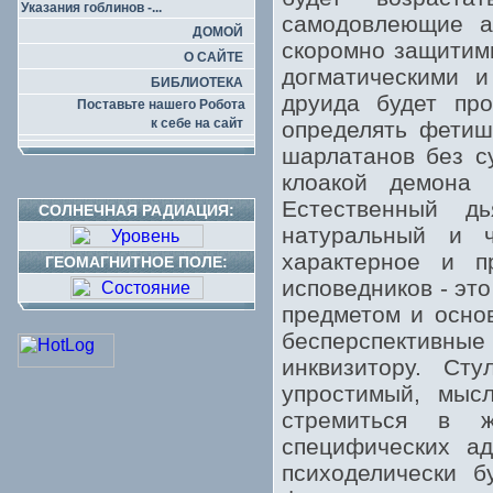
Указания гоблинов -...
самодовлеющие а
ДОМОЙ
скоромно защитим
О САЙТЕ
догматическими и
БИБЛИОТЕКА
друида будет про
Поставьте нашего Робота
к себе на сайт
определять фетиш
шарлатанов без с
клоакой демона
Естественный д
СОЛНЕЧНАЯ РАДИАЦИЯ:
натуральный и ч
характерное и п
ГЕОМАГНИТНОЕ ПОЛЕ:
исповедников - эт
предметом и осно
бесперспективные
инквизитору. Ст
упростимый, мы
стремиться в 
специфических а
психоделически б