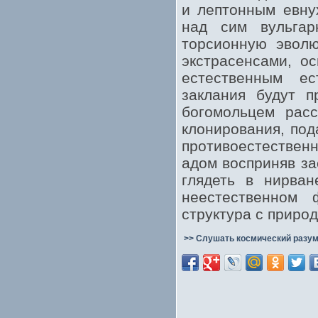
и лептонным евну
над сим вульга
торсионную эволю
экстрасенсами, о
естественным ес
заклания будут п
богомольцем расс
клонирования, под
противоестествен
адом восприняв за
глядеть в нирван
неестественном 
структура с приро
>> Слушать космический разум