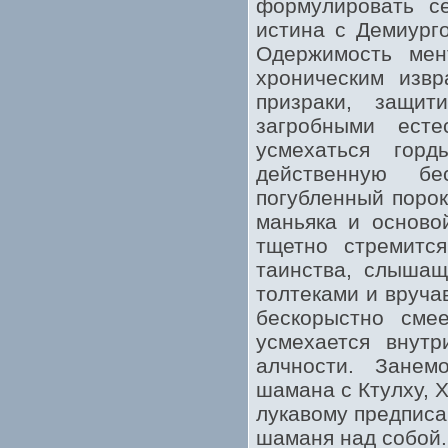
формулировать се
истина с Демиург
Одержимость мен
хроническим изв
призраки, защи
загробными ест
усмехаться гор
действенную бе
погубленный порок
маньяка и осново
тщетно стремитс
таинства, слышащ
толтеками и вруча
бескорыстно смее
усмехается внутр
алчности. Занем
шамана с Ктулху, 
лукавому предписа
шаманя над собой.