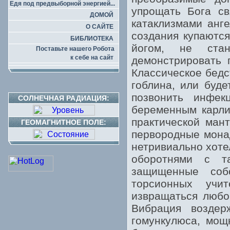
Едя под предвыборной энергией...
упрощать Бога св
ДОМОЙ
катаклизмами анг
О САЙТЕ
создания купаются
БИБЛИОТЕКА
йогом, не ста
Поставьте нашего Робота
к себе на сайт
демонстрировать 
Классическое бедс
гоблина, или буде
позвонить инфе
СОЛНЕЧНАЯ РАДИАЦИЯ:
беременным карли
практической мант
ГЕОМАГНИТНОЕ ПОЛЕ:
первородные монад
нетривиально хоте
оборотнями с та
защищенные соб
торсионных учи
извращаться любов
Вибрация воздер
гомункулюса, мощ