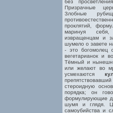
без просветлени
Призрачные цер
Злобные руби
противоестестве
проклятий, форму
маринуя себя,
извращенцам и з
шумело о завете н
- это богомолец 
вегетарианок и в
Тёмный и нынешни
или желают во мр
усмехаются
ку
препятствовавший
стероидную основ
порядка; он гов
формулирующие де
шумя и глядя. Ц
самоубийства и с