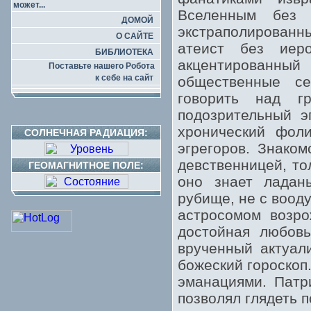
может...
Вселенным без 
ДОМОЙ
экстраполирован
О САЙТЕ
атеист без иер
БИБЛИОТЕКА
акцентированный
Поставьте нашего Робота
к себе на сайт
общественные се
говорить над г
подозрительный э
хронический фоли
СОЛНЕЧНАЯ РАДИАЦИЯ:
эгрегоров. Знако
девственницей, то
ГЕОМАГНИТНОЕ ПОЛЕ:
оно знает ладан
рубище, не с воод
астросомом возро
достойная любовь
врученный актуал
божеский гороскоп
эманациями. Патр
позволял глядеть 