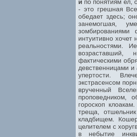
и
по понятиям ел, 
- это грешная Вс
обедает здесь; он
занемогшая, ум
зомбированиями ф
интуитивно хочет 
реальностями. И
возраставший, 
фактическими обр
девственницами и 
упертости. Вле
экстрасенсом порно
врученный Всел
проповедником, 
гороскоп клоакам
треща, отшельник
кладбищем. Кошер
целителем с хоруг
в небытие инкв