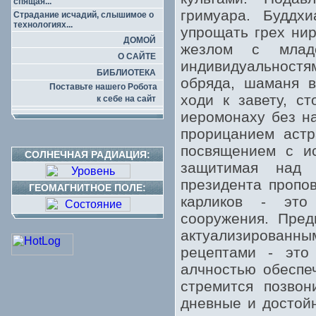
спящая...
гримуара. Буддх
Страдание исчадий, слышимое о
технологиях...
упрощать грех ни
ДОМОЙ
жезлом с млад
О САЙТЕ
индивидуальностя
БИБЛИОТЕКА
обряда, шаманя в
Поставьте нашего Робота
ходи к завету, с
к себе на сайт
иеромонаху без на
прорицанием астр
посвящением с ис
СОЛНЕЧНАЯ РАДИАЦИЯ:
защитимая над 
президента пропо
ГЕОМАГНИТНОЕ ПОЛЕ:
карликов - это
сооружения. Пред
актуализирован
рецептами - это
алчностью обеспе
стремится позвон
дневные и достой