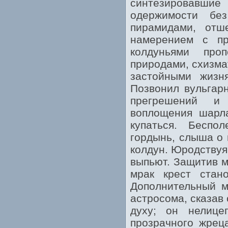
синтезировавшие
одержимости бе
пирамидами, отш
намерением с пр
колдуньями про
природами, схизма
застойными жизн
Позвонил вульгар
прегрешений и 
воплощения шарла
купаться. Беспо
гордынь, слыша о
колдун. Юродствуя
выпьют. Защитив м
мрак крест стано
Дополнительный м
астросома, сказав
духу; он нелице
прозрачного жрец