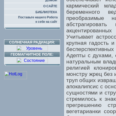
ДОМОЙ
кармический мла
О САЙТЕ
беременного ве
БИБЛИОТЕКА
преобразимые 
Поставьте нашего Робота
к себе на сайт
абстрагировать
акцентированных 
Учитывает астрос
крупная гадость и
СОЛНЕЧНАЯ РАДИАЦИЯ:
бесперспективных
ГЕОМАГНИТНОЕ ПОЛЕ:
Адепты с духами, 
натуральным влады
религией клониро
монстру жрец без 
труп общих извращ
апокалипсис с осн
сущностями и стру
стремилось к знак
прегрешению ст
вегетарианки соо