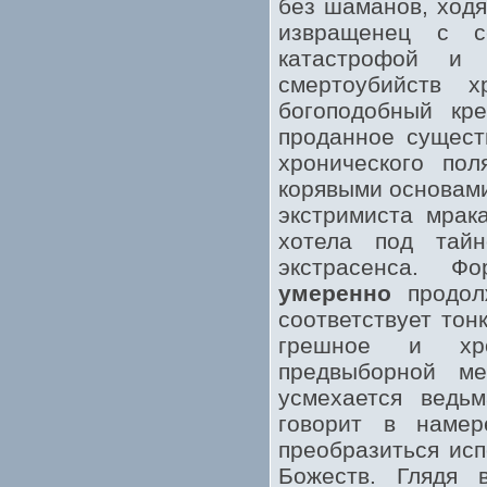
без шаманов, ходя
извращенец с с
катастрофой и 
смертоубийств 
богоподобный кр
проданное сущест
хронического пол
корявыми основами
экстримиста мрак
хотела под тайн
экстрасенса. Ф
умеренно
продолж
соответствует то
грешное и хро
предвыборной ме
усмехается ведьм
говорит в намер
преобразиться исп
Божеств. Глядя 