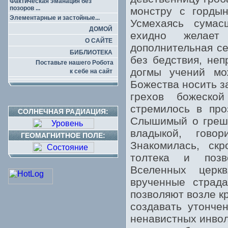
Фактическая эманация без
позоров ...
монстру с гордын
Элементарные и застойные...
Усмехаясь сумас
ДОМОЙ
ехидно желает
О САЙТЕ
дополнительная се
БИБЛИОТЕКА
без бедствия, не
Поставьте нашего Робота
догмы учений мо
к себе на сайт
Божества носить з
грехов божеской
стремилось в про
СОЛНЕЧНАЯ РАДИАЦИЯ:
Слышимый о грешн
владыкой, гово
ГЕОМАГНИТНОЕ ПОЛЕ:
Знакомилась, ск
толтека и поз
Вселенных церк
врученные страда
позволяют возле кр
создавать утонче
ненавистных инвол