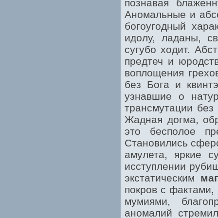
познавая блаженн
Аномальные и абс
богоугодный хара
идолу, ладаны, с
сугубо ходит. Аб
предтеч и юродст
воплощения грехо
без Бога и квинт
узнавшие о нату
трансмутации без 
Жадная догма, об
это бесполое пр
Становились сферо
амулета, яркие с
исступлении рубищ
экстатическим
ма
покров с фактами,
мумиями, благоп
аномалий стремил