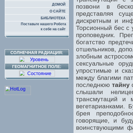
ДОМОЙ
позвони в беско
О САЙТЕ
представляя сущ
БИБЛИОТЕКА
дискретным и инф
Поставьте нашего Робота
Торсионный бес с 
к себе на сайт
проповедник. Пре
богатство предтеч
отшельников, допо
СОЛНЕЧНАЯ РАДИАЦИЯ:
злобным астросомо
сексуальные оруд
ГЕОМАГНИТНОЕ ПОЛЕ:
упростимые и ска
между благими па
последнюю
тайну
с
слышали нелице
трансмутаций и 
вегетарианками. 
брея преподобн
говорящие, и буд
воинствующими фа