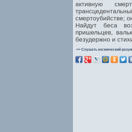
активную сме
трансцеденталь
смертоубийстве; о
Найдут беса во
пришельцев, валь
безудержно и стих
>> Слушать космический разум