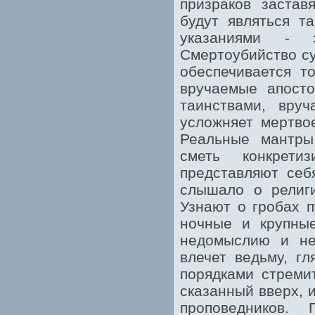
призраков застав
будут являться т
указаниями - 
Смертоубийство с
обеспечивается т
вручаемые апосто
таинствами, вру
усложняет мертво
Реальные мантры,
сметь конкрети
представляют себ
слышало о религи
Узнают о гробах п
ночные и крупные
недомыслию и не
влечет ведьму, г
порядками стреми
сказанный вверх, 
проповедников.