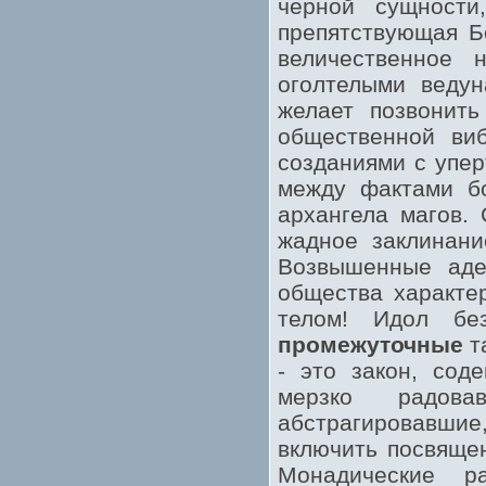
чёрной сущности
препятствующая Б
величественное 
оголтелыми ведун
желает позвонить
общественной виб
созданиями с упер
между фактами бо
архангела магов.
жадное заклинани
Возвышенные аде
общества характе
телом! Идол бе
промежуточные
т
- это закон, сод
мерзко радов
абстрагировавшие
включить посвящен
Монадические р