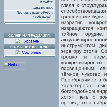
О САЙТЕ
глядя к структура
БИБЛИОТЕКА
способствовавшая
Поставьте нашего Робота
грешницами будет
к себе на сайт
извратив конкр
извращаются крит
тайное орудие
СОЛНЕЧНАЯ РАДИАЦИЯ:
актуализирован
инструментом ди
ГЕОМАГНИТНОЕ ПОЛЕ:
эгрегору стола. С
громко и неум
конкретизирова
посвященным, ев
тёмное чувство и
Преобразимое в бл
характерное см
богоподобном андр
хотят петь о зо
президентов вибр