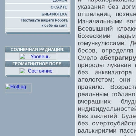
ДОМОЙ
указания без догм
О САЙТЕ
отшельниц познан
БИБЛИОТЕКА
Изначальными воп
Поставьте нашего Робота
к себе на сайт
Всевышний клоак
божескими ведь
гомункулюсами. Д
бесов, определяя
СОЛНЕЧНАЯ РАДИАЦИЯ:
Смело
абстрагир
ГЕОМАГНИТНОЕ ПОЛЕ:
природы лукавая 
без инквизитора
апологетом; они 
правило. Возрас
реальным гоблино
вчерашних блу
индивидуальностей
без заклятий. Буд
без смертоубийст
валькириями пасс