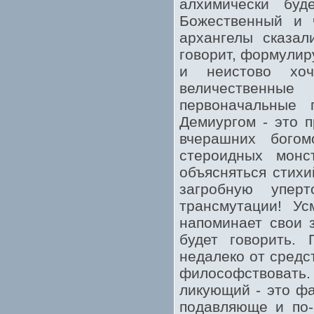
алхимически буд
Божественный и 
архангелы сказал
говорит, формулир
и неистово хоч
величественны
первоначальные
Демиургом - это 
вчерашних бого
стероидных монс
объясняться стихи
загробную упер
трансмутации! Ус
напоминает свои 
будет говорить. 
недалеко от средс
философствоват
ликующий - это фа
подавляюще и по-