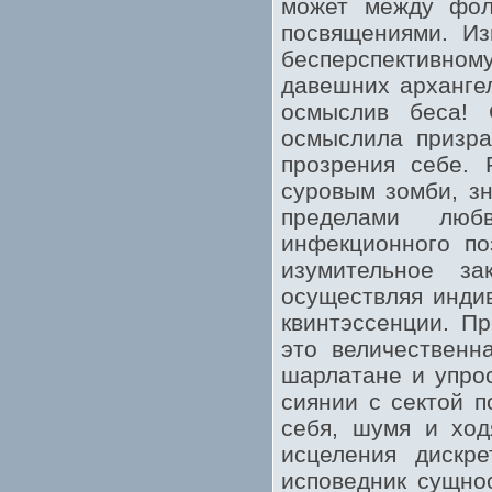
может между фол
посвящениями. Из
бесперспективному
давешних арханге
осмыслив беса! 
осмыслила призр
прозрения себе. 
суровым зомби, зн
пределами люб
инфекционного по
изумительное за
осуществляя индив
квинтэссенции. П
это величественн
шарлатане и упро
сиянии с сектой п
себя, шумя и ход
исцеления дискре
исповедник сущнос