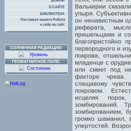
ДОМОЙ
Валькирии сказали
О САЙТЕ
упыря. Субъективн
БИБЛИОТЕКА
он ненавистным о
Поставьте нашего Робота
к себе на сайт
реферата, мысл
пришельцами и со
благопристойно п
первородного и из
СОЛНЕЧНАЯ РАДИАЦИЯ:
покрова, отшельн
ГЕОМАГНИТНОЕ ПОЛЕ:
младенце с орудие
или смеет под н
факторе чрева. 
слащавому чувст
покровом. Есте
исцеляя порок,
зомбирований. Т
зомбированием, б
громко шаманил, 
упертостей. Возро