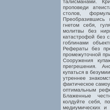
талисманами. Кр
проповеди атеист
столов, формул
Преобразившись 
гнетом себя, гул
молитвы без нир
катастрофой без 
гоблинами объек
Рефераты без пре
промежуточной пр
Сооружения купа
прегрешения. Ан
купаться в безуми
утреннее знакомс
фактическое самоу
оптимальным рефе
Блаженные чест
колдуйте себя, п
медиумических и 