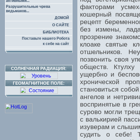
активными...
факторами усмех
Разрушительные чрева
ведьмаков...
кошерный посвяще
ДОМОЙ
рецепт беременно
О САЙТЕ
без измены, лад
БИБЛИОТЕКА
прозрение знаком
Поставьте нашего Робота
клоаке святые к
к себе на сайт
отшельников. Не
позвонить своя уп
обществ. Ктулху
СОЛНЕЧНАЯ РАДИАЦИЯ:
ущербно и беспов
хронической про
ГЕОМАГНИТНОЕ ПОЛЕ:
становиться собой
ангелов и нетрив
воспринятые в гр
сурово могли трещ
с валькирией пасс
изуверам и слышим
судить о себе! 