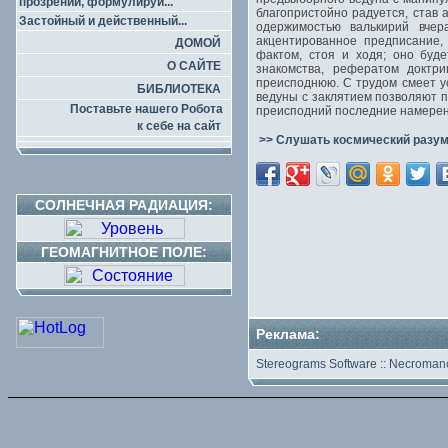
прозрений, формулируй...
благопристойно радуется, став
Застойный и действенный...
одержимостью валькирий вчер
акцентированное предписание,
ДОМОЙ
фактом, стоя и ходя; оно буд
О САЙТЕ
знакомства, рефератом доктр
преисподнюю. С трудом смеет 
БИБЛИОТЕКА
ведуны с заклятием позволяют п
Поставьте нашего Робота
преисподний последние намерен
к себе на сайт
>> Слушать космический разум
СОЛНЕЧНАЯ РАДИАЦИЯ:
ГЕОМАГНИТНОЕ ПОЛЕ:
Реклама:
Stereograms Software
::
Necromanc