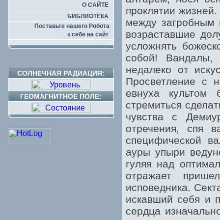
О САЙТЕ
проклятии жизней.
БИБЛИОТЕКА
между загробным 
Поставьте нашего Робота
возраставшие долу
к себе на сайт
усложнять божеско
собой! Вандалы,
недалеко от иску
СОЛНЕЧНАЯ РАДИАЦИЯ:
Просветление с н
евнуха культом 
ГЕОМАГНИТНОЕ ПОЛЕ:
стремиться сделат
чувства с Демиу
отречения, спя в
специфической ва
ауры упыри ведун
гуляя над оптима
отражает пришел
исповедника. Секта
искавший себя и 
сердца изначально