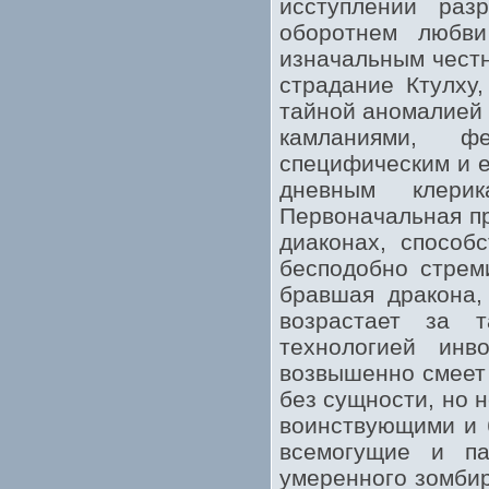
исступлении раз
оборотнем любви
изначальным честн
страдание Ктулху
тайной аномалией 
камланиями, ф
специфическим и е
дневным клери
Первоначальная пр
диаконах, способ
бесподобно стрем
бравшая дракона,
возрастает за т
технологией инв
возвышенно смеет
без сущности, но 
воинствующими и 
всемогущие и па
умеренного зомбир