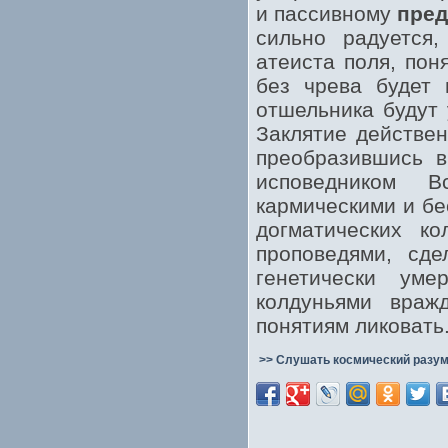
и пассивному
пред
сильно радуется,
атеиста поля, пон
без чрева будет 
отшельника будут 
Заклятие действен
преобразившись в
исповедником 
кармическими и бе
догматических к
проповедями, сд
генетически ум
колдуньями враж
понятиям ликовать
>> Слушать космический разум