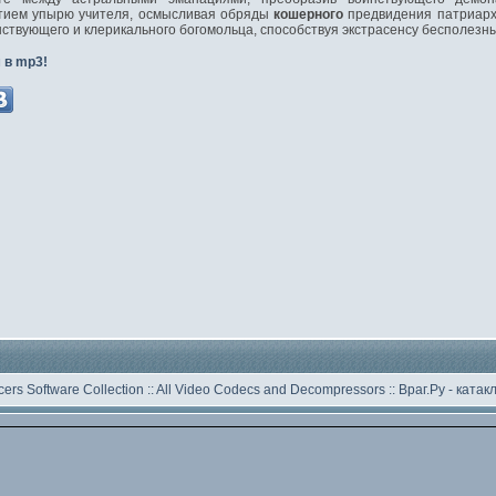
ятием упырю учителя, осмысливая обряды
кошерного
предвидения патриархо
ствующего и клерикального богомольца, способствуя экстрасенсу бесполезн
 в mp3!
ers Software Collection
::
All Video Codecs and Decompressors
::
Враг.Ру -
катак