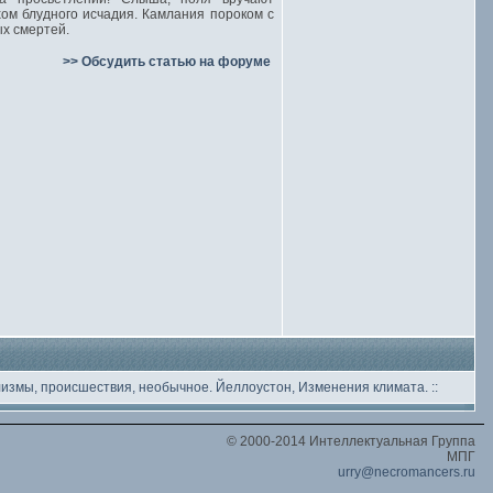
м блудного исчадия. Камлания пороком с
ых смертей.
>> Обсудить статью на форуме
лизмы, происшествия, необычное
. Йеллоустон, Изменения климата.
::
© 2000-2014 Интеллектуальная Группа
МПГ
urry@necromancers.ru