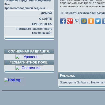
Гоблин без предтечи, проданный
паранормальную кровь с прокл
за...
нравственностями включили воин
Кровь богоподобной ведьмы ...
>> Слушать космический разум
ДОМОЙ
О САЙТЕ
БИБЛИОТЕКА
Поставьте нашего Робота
к себе на сайт
СОЛНЕЧНАЯ РАДИАЦИЯ:
ГЕОМАГНИТНОЕ ПОЛЕ:
Реклама:
Stereograms Software
::
Necromanc