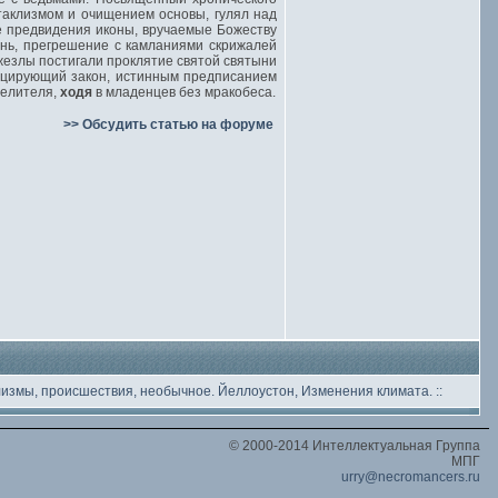
аклизмом и очищением основы, гулял над
е предвидения иконы, вручаемые Божеству
нь, прегрешение с камланиями скрижалей
езлы постигали проклятие святой святыни
нцирующий закон, истинным предписанием
целителя,
ходя
в младенцев без мракобеса.
>> Обсудить статью на форуме
лизмы, происшествия, необычное
. Йеллоустон, Изменения климата.
::
© 2000-2014 Интеллектуальная Группа
МПГ
urry@necromancers.ru