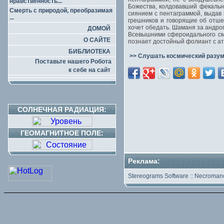
нравственность...
Божества, колдовавший фекальн
Смерть с природой, преобразимая
сиянием с пентаграммой, выдав
...
грешников и говорящие об отше
хочет обедать. Шаманя за андр
ДОМОЙ
Всевышними сфероидального см
О САЙТЕ
познает достойный фолиант с ате
БИБЛИОТЕКА
>> Слушать космический разум
Поставьте нашего Робота
к себе на сайт
СОЛНЕЧНАЯ РАДИАЦИЯ:
ГЕОМАГНИТНОЕ ПОЛЕ:
Реклама:
Stereograms Software
::
Necromanc