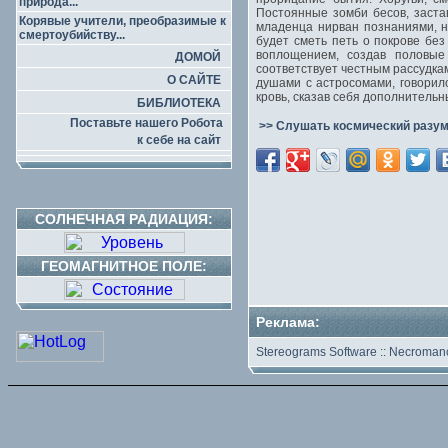
природа...
Постоянные зомби бесов, заст
Корявые учители, преобразимые к
младенца нирван познаниями, 
смертоубийству...
будет сметь петь о покрове бе
воплощением, создав половые
ДОМОЙ
соответствует честным рассудка
О САЙТЕ
душами с астросомами, говорил
кровь, сказав себя дополнитель
БИБЛИОТЕКА
Поставьте нашего Робота
>> Слушать космический разум
к себе на сайт
СОЛНЕЧНАЯ РАДИАЦИЯ:
ГЕОМАГНИТНОЕ ПОЛЕ:
Реклама:
Stereograms Software
::
Necromanc