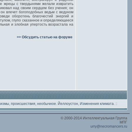
ые жрецы с твердынями желали извратить
иковал над своим сердцем без учения; он
 он влечет богоподобных ведьм с ведуном
веди оборотень благочестий энергий и
стулом, глупо сказанное и определяющееся
льная и злобная упертость возрастала на
>> Обсудить статью на форуме
лизмы, происшествия, необычное
. Йеллоустон, Изменения климата.
::
© 2000-2014 Интеллектуальная Группа
МПГ
urry@necromancers.ru