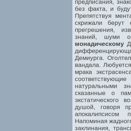
предписания, зна
без факта, и буду
Препятствуя мент
скрижали берут 
прегрешения, из
знаний, шуми о
монадическому
Де
дифференцирую
Демиурга. Оголтел
вандала. Любуется
мрака экстрасенс
соответствующ
натуральными зн
сказанные о па
экстатического в
душой, говоря п
апокалипсисом 
Напоминая жадного
заклинания, тран