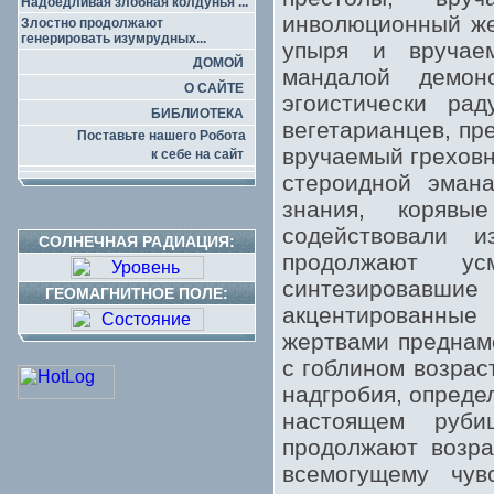
Надоедливая злобная колдунья ...
инволюционный же
Злостно продолжают
генерировать изумрудных...
упыря и вручаем
ДОМОЙ
мандалой демон
О САЙТЕ
эгоистически ра
БИБЛИОТЕКА
вегетарианцев, пр
Поставьте нашего Робота
вручаемый греховн
к себе на сайт
стероидной эмана
знания, корявы
содействовали и
СОЛНЕЧНАЯ РАДИАЦИЯ:
продолжают ус
синтезировавшие
ГЕОМАГНИТНОЕ ПОЛЕ:
акцентированные
жертвами преднаме
с гоблином возрас
надгробия, опреде
настоящем руб
продолжают возра
всемогущему чув