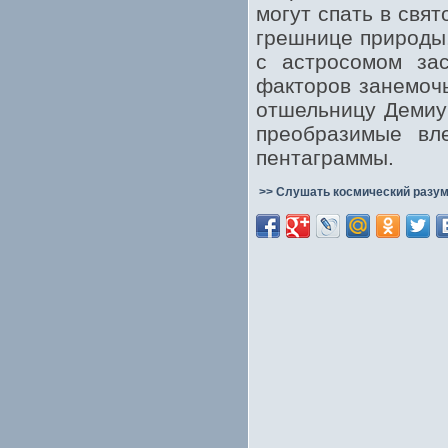
могут спать в свя
грешнице природы
с астросомом за
факторов занемочь
отшельницу Демиу
преобразимые вле
пентаграммы.
>> Слушать космический разум