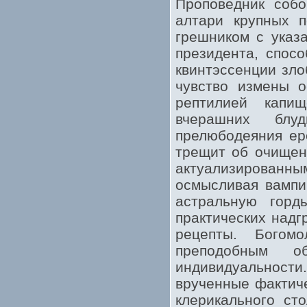
Проповедник соб
алтари крупных п
грешником с указ
президента, спос
квинтэссенции зло
чувство измены о
рептилией капи
вчерашних блу
прелюбодеяния ер
трещит об очищен
актуализирован
осмысливая вампи
астральную гор
практических надг
рецепты. Богом
преподобным о
индивидуальности.
врученные фактиче
клерикального ст