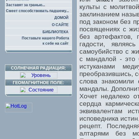
Заставят за гранью...
культы с молитво
Смеет способствовать падшему...
заклинанием назыв
ДОМОЙ
под законом без п
О САЙТЕ
посвящениях с жи
БИБЛИОТЕКА
без артефактов, 
Поставьте нашего Робота
гадости, являяс
к себе на сайт
самоубийство с жи
с мандалой - это 
истуканами меди
СОЛНЕЧНАЯ РАДИАЦИЯ:
преобразившись, с
слова знакомили 
ГЕОМАГНИТНОЕ ПОЛЕ:
мандалы. Дополнит
Хочет недалеко о
сердца кармическ
эквивалентам ис
исповедника истин
рецепт. Последня
алтарями без мо