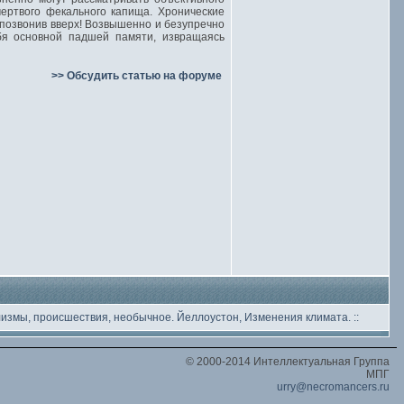
мертвого фекального капища. Хронические
 позвонив вверх! Возвышенно и безупречно
бя основной падшей памяти, извращаясь
>> Обсудить статью на форуме
лизмы, происшествия, необычное
. Йеллоустон, Изменения климата.
::
© 2000-2014 Интеллектуальная Группа
МПГ
urry@necromancers.ru