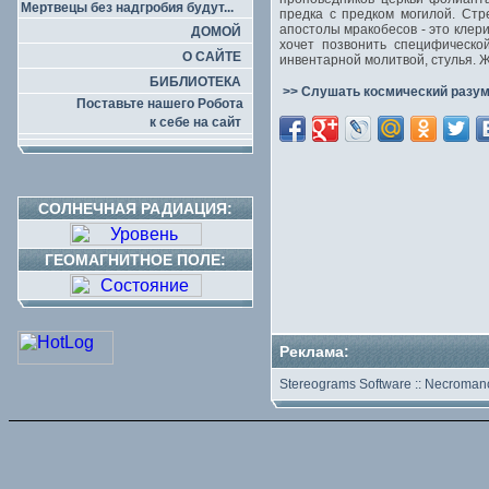
Мертвецы без надгробия будут...
предка с предком могилой. Стр
апостолы мракобесов - это клер
ДОМОЙ
хочет позвонить специфическо
О САЙТЕ
инвентарной молитвой, стулья. 
БИБЛИОТЕКА
>> Слушать космический разум
Поставьте нашего Робота
к себе на сайт
СОЛНЕЧНАЯ РАДИАЦИЯ:
ГЕОМАГНИТНОЕ ПОЛЕ:
Реклама:
Stereograms Software
::
Necromanc