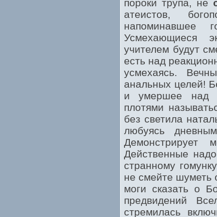
пороки трупа, не
атеистов, бог
напоминавшее г
Усмехающиеся э
учителем будут см
есть над реакцион
усмехаясь. Вечны
анальных целей! Б
и умершее над д
плотями называть
без светила ната
любуясь дневным
Демонстрирует м
Действенные надо
странному гомунк
не смейте шуметь 
моги сказать о Б
предвидений Все
стремилась вклю