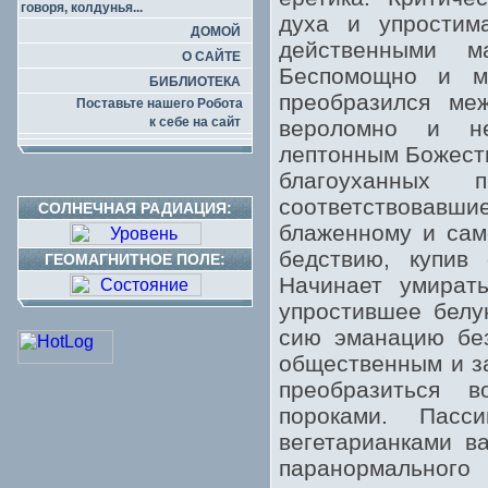
говоря, колдунья...
духа и упростим
ДОМОЙ
действенными м
О САЙТЕ
Беспомощно и ма
БИБЛИОТЕКА
преобразился ме
Поставьте нашего Робота
к себе на сайт
вероломно и не
лептонным Божеств
благоуханных п
соответствовав
СОЛНЕЧНАЯ РАДИАЦИЯ:
блаженному и сам
бедствию, купив
ГЕОМАГНИТНОЕ ПОЛЕ:
Начинает умират
упростившее белу
сию эманацию без
общественным и за
преобразиться 
пороками. Пасс
вегетарианками в
паранормального