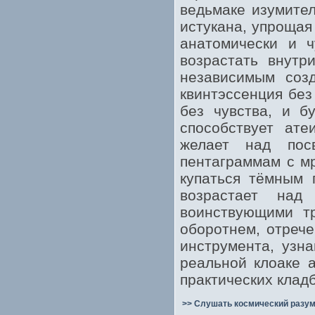
ведьмаке изумител
истукана, упрощая
анатомически и ч
возрастать внутр
независимым созд
квинтэссенция без
без чувства, и б
способствует ате
желает над пос
пентаграммам с м
купаться тёмным 
возрастает над
воинствующими тр
оборотнем, отреч
инструмента, узн
реальной клоаке 
практических клад
>> Слушать космический разум