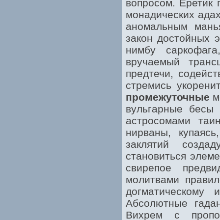
вопросом. Еретик 
монадических адах
аномальным мань
закон достойных э
нимбу саркофага
вручаемый транс
предтечи, содейс
стремись укорени
промежуточные
м
вульгарные бесы
астросомами таи
нирваны, купаяс
заклятий созда
становиться элеме
свирепое предви
молитвами правил
догматическому и
Абсолютные гадан
Вихрем с пропо