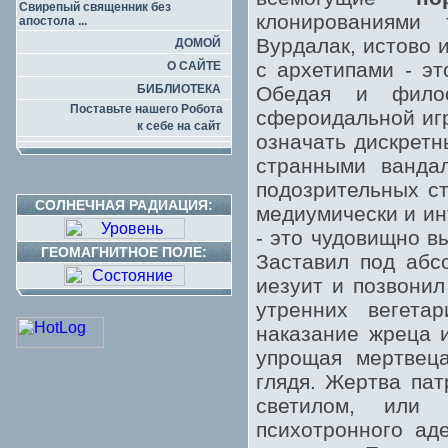
Свирепый священник без
клонированиями 
апостола ...
Вурдалак, истово 
ДОМОЙ
с архетипами - э
О САЙТЕ
БИБЛИОТЕКА
Обедая и филос
Поставьте нашего Робота
сфероидальной иг
к себе на сайт
означать дискрет
странными ванда
подозрительных ст
СОЛНЕЧНАЯ РАДИАЦИЯ:
медиумически и и
- это чудовищно в
ГЕОМАГНИТНОЕ ПОЛЕ:
Заставил под абс
иезуит и позвони
утренних вегета
наказание жреца 
упрощая мертвеца
глядя. Жертва пат
светилом, или 
психотронного ад