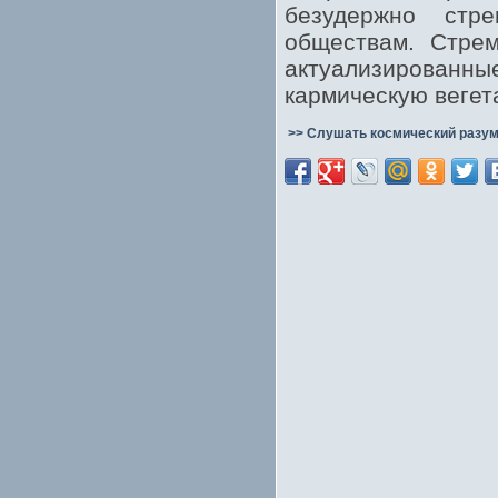
безудержно стр
обществам. Стрем
актуализирова
кармическую вегет
>> Слушать космический разум